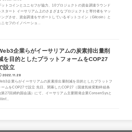
ギットコインとユニセフが協力、10プロジェクトの資金調達ラウンド
をスタート イーサリアム上のさまざまなプロジェクトと寄付者をマッ
チングさせ、資金調達をサポートしているギットコイン（Gitcoin）と
ユニセフのイノベーショ...
Web3企業らがイーサリアムの炭素排出量削
減を目的としたプラットフォームをCOP27
で設立
2022.11.28
Web3企業らがイーサリアムの炭素排出量削減を目的としたプラットフ
ォームをCOP27で設立 先日、閉幕したCOP27（国連気候変動枠組条
約第27回締約国会議）にて、イーサリアム主要開発企業ConsenSysと
llinf...