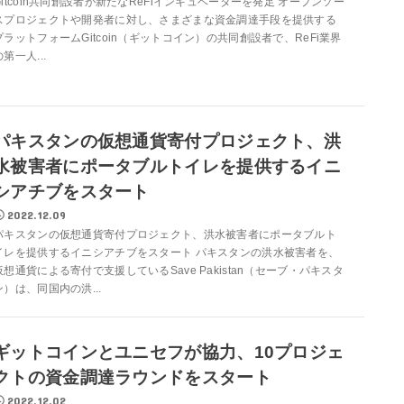
Gitcoin共同創設者が新たなReFiインキュベーターを発足 オープンソー
スプロジェクトや開発者に対し、さまざまな資金調達手段を提供する
プラットフォームGitcoin（ギットコイン）の共同創設者で、ReFi業界
の第一人...
パキスタンの仮想通貨寄付プロジェクト、洪
水被害者にポータブルトイレを提供するイニ
シアチブをスタート
2022.12.09
パキスタンの仮想通貨寄付プロジェクト、洪水被害者にポータブルト
イレを提供するイニシアチブをスタート パキスタンの洪水被害者を、
仮想通貨による寄付で支援しているSave Pakistan（セーブ・パキスタ
ン）は、同国内の洪...
ギットコインとユニセフが協力、10プロジェ
クトの資金調達ラウンドをスタート
2022.12.02