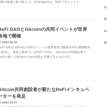
活動の促進に取り組んでいるTreegensは、ReFiプロジェクト...
>
ReFi DAOとGitcoinの共同イベントが世界
>
各地で開催
2023.05.07
ReFi DAOとGitcoinの共同イベントが世界各地で開催 ReFiの最新動向
を発信し、普及に努めているReFi DAOと、Gitcoinの共同創設者で
ReFiの第一人者Kevin Owocki氏が主導で立ち上げたG...
Gitcoin共同創設者が新たなReFiインキュベ
ーターを発足
2023.03.31