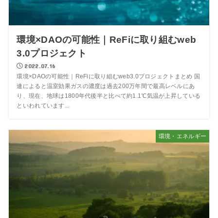
環境×DAOの可能性｜ReFiに取り組むweb
3.0プロジェクト
2022.07.16
環境×DAOの可能性｜ReFiに取り組むweb3.0プロジェクトまとめ 国
連によると温室効果ガスの濃度は過去200万年間で最高レベルにあ
り、現在、地球は1800年代後半と比べて約1.1℃気温が上昇している
といわれています...
環境・エネルギー