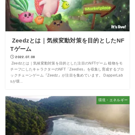
Zeedzとは｜気候変動対策を目的としたNF
Tゲーム
2022.07.08
Zeedzとは｜気候変動対策を目的とした注目のNFTゲーム 植物をモ
チーフにしたキャラクターのNFT「Zeedles」を収集し育成するブロ
ックチェーンゲーム『Zeedz』が注目を集めています。 DapperLab
sが環...
環境・エネルギー