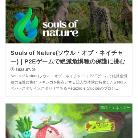
Souls of Nature(ソウル・オブ・ネイチャ
ー)｜P2Eゲームで絶滅危惧種の保護に挑む
2022.07.09
Souls of Nature(ソウル・オブ・ネイチャー)｜P2Eゲームで絶滅危惧
種の保護に挑む メキシコを拠点とする没入型体験に特化したweb3メ
タバースデザインスタジオであるMetazooie Studiosのプロジ...
環境・エネルギー