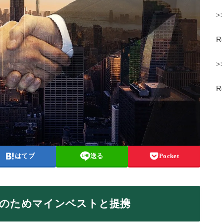
>
>
はてブ
送る
Pocket
大のためマインベストと提携