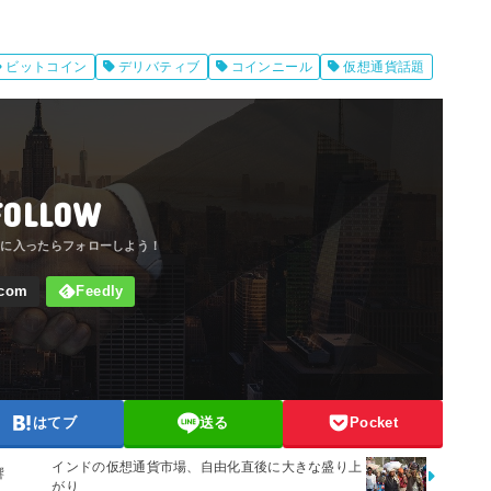
ビットコイン
デリバティブ
コインニール
仮想通貨話題
FOLLOW
はてブ
送る
Pocket
インドの仮想通貨市場、自由化直後に大きな盛り上
響
がり