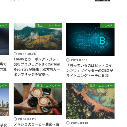
ュース
環境・エネルギー
ニュース
2022.10.26
Thalloとカーボンクレジット
2019.02.10
業で
発行プロジェクトBioCarbon
「持っているのはビットコイ
の連
Registryが協働｜双方向カー
ンだけ」ツイッターのCEOが
ボンブリッジを実現へ
ライトニングトーチに参加
ルギー
環境・エネルギー
環境・エネルギー
2023.03.25
2023.09.10
メキシコのコーヒー農家へ資
ン研究