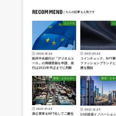
RECOMMEND
ニュース
ニ
2020.10.06
2021.09.02
欧州中央銀行が「デジタルユ
コインチェック、NFT事
ーロ」の商標登録を申請、発
ファッションブランドと
行は2021年半ばまでに判断
携を開始
環境・エネルギー
環境・エネ
2023.01.25
2023.12.29
高公害車をNFT化して二酸化
UAE技術イノベーショ