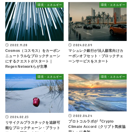
環境・エネルギー
環境・エネルギー
2022.11.28
2024.02.09
Cosmos（コスモス）をカーボン
マシュレク銀行が法人顧客向けカ
ニュートラルなブロックチェーン
ーボンオフセット・ブロックチェ
にするクエストがスタート｜
ーンサービスをスタート
Regen Networkらが主導
環境・エネルギー
環境・エネルギー
2022.06.24
2024.02.23
プロトコルラボが『Crypto
リサイクルプラスチックを追跡可
Climate Accord（クリプト気候協
能なブロックチェーン・プラット
定）』に参加