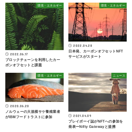
環境・エネルギー
環境・エネルギー
2022.04.28
日本発、カーボンオフセットNFT
2022.06.17
サービスがスタート
ブロックチェーンを利用したカー
ボンオフセットと課題
環境・エネルギー
ニュース
2020.06.20
ノルウェーの大規模サケ養殖業者
2021.04.09
がIBMフードトラストに参加
プレイボーイ誌がNFTへの参加を
発表ーNifty Gatewayと提携