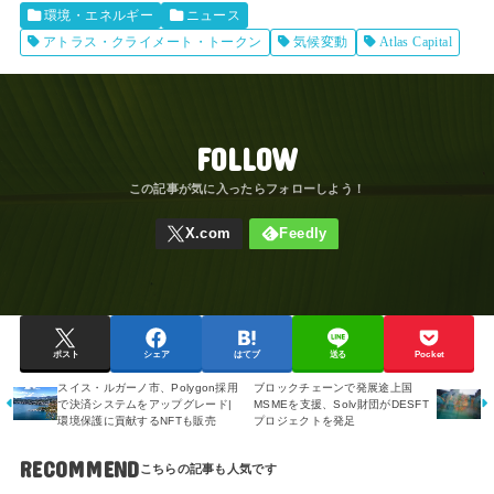
環境・エネルギー
ニュース
アトラス・クライメート・トークン
気候変動
Atlas Capital
FOLLOW
ポスト
シェア
はてブ
送る
Pocket
スイス・ルガーノ市、Polygon採用
ブロックチェーンで発展途上国
で決済システムをアップグレード|
MSMEを支援、Solv財団がDESFT
環境保護に貢献するNFTも販売
プロジェクトを発足
RECOMMEND