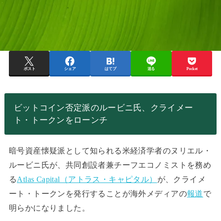
ポスト
シェア
はてブ
送る
Pocket
ビットコイン否定派のルービニ氏、クライメー
ト・トークンをローンチ
暗号資産懐疑派として知られる米経済学者のヌリエル・
ルービニ氏が、共同創設者兼チーフエコノミストを務め
る
Atlas Capital（アトラス・キャピタル）
が、クライメ
ート・トークンを発行することが海外メディアの
報道
で
明らかになりました。