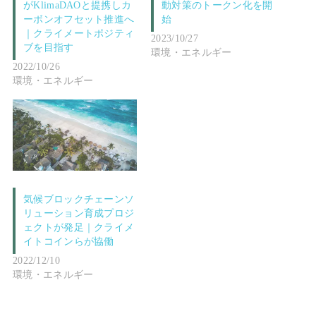
がKlimaDAOと提携しカ
動対策のトークン化を開
ーボンオフセット推進へ
始
｜クライメートポジティ
2023/10/27
ブを目指す
環境・エネルギー
2022/10/26
環境・エネルギー
気候ブロックチェーンソ
リューション育成プロジ
ェクトが発足｜クライメ
イトコインらが協働
2022/12/10
環境・エネルギー